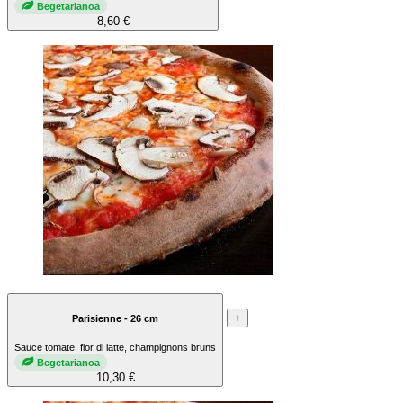
Begetarianoa
8,60 €
+
Parisienne - 26 cm
Sauce tomate, fior di latte, champignons bruns
Begetarianoa
10,30 €