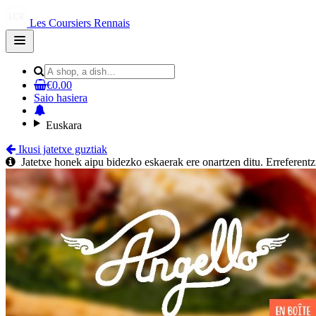
Les Coursiers Rennais
Open
main
menu
€0.00
Saio hasiera
Euskara
Ikusi jatetxe guztiak
Jatetxe honek aipu bidezko eskaerak ere onartzen ditu. Erreferentz