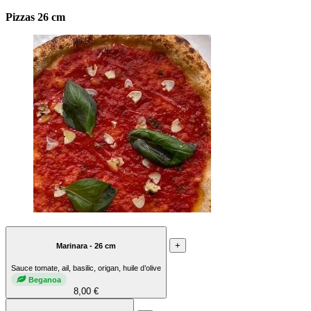
Pizzas 26 cm
+
Marinara - 26 cm
Sauce tomate, ail, basilic, origan, huile d’olive
Beganoa
8,00 €