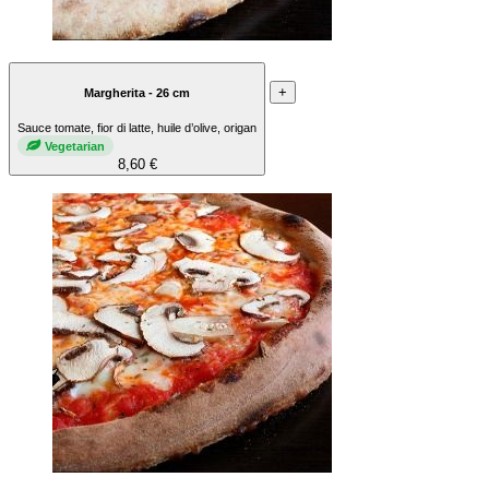
+
Margherita - 26 cm
Sauce tomate, fior di latte, huile d’olive, origan
Vegetarian
8,60 €