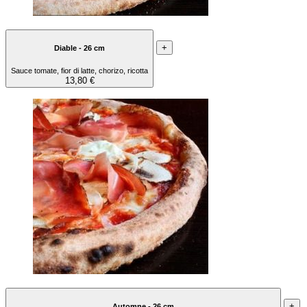
+
Diable - 26 cm
Sauce tomate, fior di latte, chorizo, ricotta
13,80 €
+
Automne - 26 cm