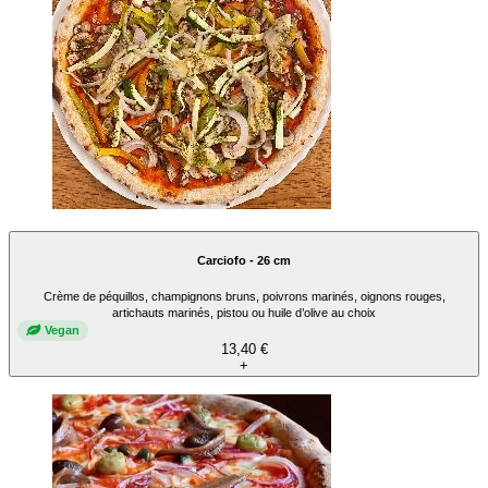
Carciofo - 26 cm
Crème de péquillos, champignons bruns, poivrons marinés, oignons rouges,
artichauts marinés, pistou ou huile d’olive au choix
Vegan
13,40 €
+