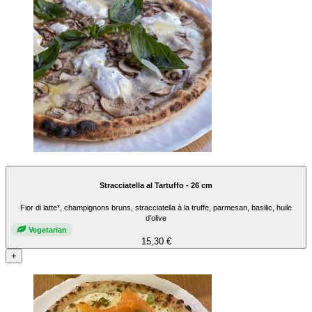
Stracciatella al Tartuffo - 26 cm
Fior di latte*, champignons bruns, stracciatella à la truffe, parmesan, basilic, huile
d’olive
Vegetarian
15,30 €
+