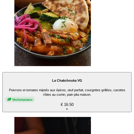
La Chakchouka VG
Poivrons et tomates mijotés aux épices, œuf parfait, courgettes grillées, carottes
rôties au cumin, pain pita maison.
Vechetariano
€ 16.50
+