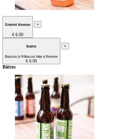
+
Granini Ananas
€ 6.00
+
Ibahis
Boisson à l'Hibiscus faite à Rennes
€ 6.00
Bières