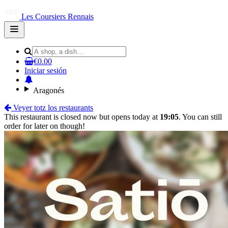
Les Coursiers Rennais
Open
main
menu
€0.00
Iniciar sesión
Aragonés
Veyer totz los restaurants
This restaurant is closed now but opens today at
19:05
. You can still
order for later on though!