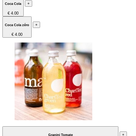
+
Coca Cola
€ 4.00
+
Coca Cola zéro
€ 4.00
+
Granini Tomate