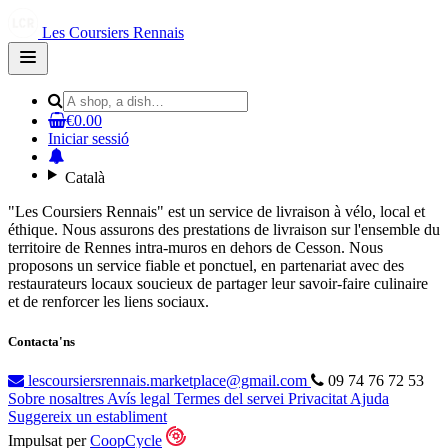
Les Coursiers Rennais
Open
main
menu
€0.00
Iniciar sessió
Català
"Les Coursiers Rennais" est un service de livraison à vélo, local et
éthique. Nous assurons des prestations de livraison sur l'ensemble du
territoire de Rennes intra-muros en dehors de Cesson. Nous
proposons un service fiable et ponctuel, en partenariat avec des
restaurateurs locaux soucieux de partager leur savoir-faire culinaire
et de renforcer les liens sociaux.
Contacta'ns
lescoursiersrennais.marketplace@gmail.com
09 74 76 72 53
Sobre nosaltres
Avís legal
Termes del servei
Privacitat
Ajuda
Suggereix un establiment
Impulsat per
CoopCycle