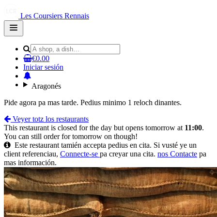
Les Coursiers Rennais
Open
main
menu
€0.00
Iniciar sesión
Aragonés
Pide agora pa mas tarde. Pedius minimo 1 reloch dinantes.
Veyer totz los restaurants
This restaurant is closed for the day but opens tomorrow at
11:00
.
You can still order for tomorrow on though!
Este restaurant tamién accepta pedius en cita. Si vusté ye un
client referenciau,
Connecte-se
pa creyar una cita.
nos Contacte
pa
mas información.