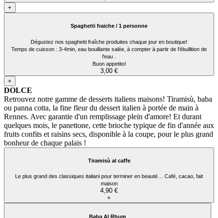
+
Spaghetti fraiche / 1 personne
Dégustez nos spaghetti fraîche produites chaque jour en boutique!
Temps de cuisson : 3-4min, eau bouillante salée, à compter à partir de l'ébullition de
l'eau .
Buon appetito!
3,00 €
+
DOLCE
Retrouvez notre gamme de desserts italiens maisons! Tiramisù, baba
ou panna cotta, la fine fleur du dessert italien à portée de main à
Rennes. Avec garantie d'un remplissage plein d'amore! Et durant
quelques mois, le panettone, cette brioche typique de fin d'année aux
fruits confits et raisins secs, disponible à la coupe, pour le plus grand
bonheur de chaque palais !
Tiramisù al caffe
Le plus grand des classiques italiani pour terminer en beauté… Café, cacao, fait
maison
4,90 €
+
Baba Al Rhum