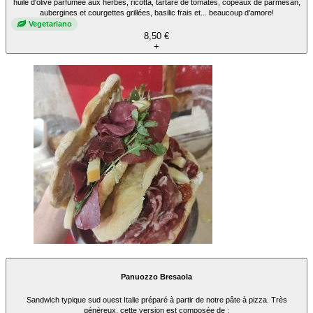
huile d'olive parfumée aux herbes, ricotta, tartare de tomates, copeaux de parmesan,
aubergines et courgettes grillées, basilic frais et... beaucoup d'amore!
Vegetariano
8,50 €
+
Panuozzo Bresaola
Sandwich typique sud ouest Italie préparé à partir de notre pâte à pizza. Très
généreux, cette version est composée de :