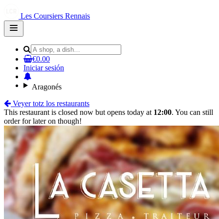
Les Coursiers Rennais
Open
main
menu
€0.00
Iniciar sesión
Aragonés
Veyer totz los restaurants
This restaurant is closed now but opens today at
12:00
. You can still
order for later on though!