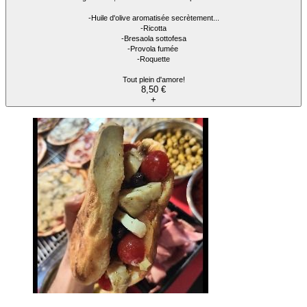
-Huile d'olive aromatisée secrètement...
-Ricotta
-Bresaola sottofesa
-Provola fumée
-Roquette
Tout plein d'amore!
8,50 €
+