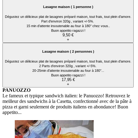
Lasagne maison ( 1 personne )
Dégustez un délicieux plat de lasagnes préparé maison, tout frais, tout plein d'amore.
Part d'environ 320g , variant +/-5%.
15 min d'attente insoutenable au four à 180° chez vous..
Buon appetito ragazzi !
9,50 €
+
Lasagne maison ( 2 personnes )
Dégustez un délicieux plat de lasagnes préparé maison, tout frais, tout plein d'amore.
2 Parts d'environ 320g , variant +/-5%.
20-25min d'attente insoutenable au four à 180°...
Buon appetito ragazzi !
17,95 €
+
PANUOZZO
Le fameux et typique sandwich italien: le Panuozzo! Retrouvez le
meilleur des sandwichs à la Casetta, confectionné avec de la pâte à
pizza et garni seulement de produits italiens en abondance! Buon
appetito...