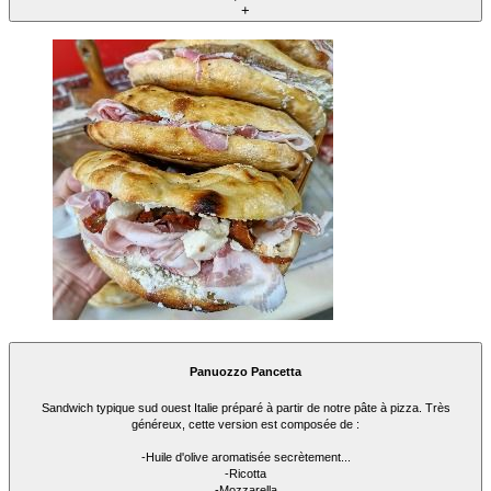
+
Panuozzo Pancetta
Sandwich typique sud ouest Italie préparé à partir de notre pâte à pizza. Très
généreux, cette version est composée de :
-Huile d'olive aromatisée secrètement...
-Ricotta
-Mozzarella