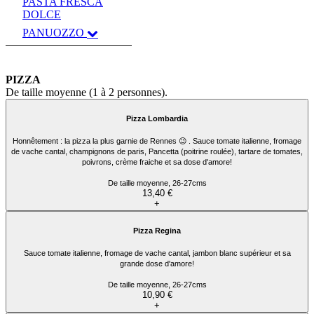
PASTA FRESCA
DOLCE
PANUOZZO
PIZZA
De taille moyenne (1 à 2 personnes).
Pizza Lombardia
Honnêtement : la pizza la plus garnie de Rennes 😉 . Sauce tomate italienne, fromage
de vache cantal, champignons de paris, Pancetta (poitrine roulée), tartare de tomates,
poivrons, crème fraiche et sa dose d'amore!
De taille moyenne, 26-27cms
13,40 €
+
Pizza Regina
Sauce tomate italienne, fromage de vache cantal, jambon blanc supérieur et sa
grande dose d'amore!
De taille moyenne, 26-27cms
10,90 €
+