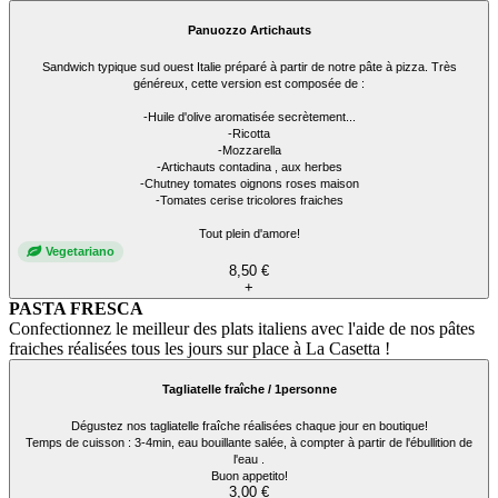
Panuozzo Artichauts
Sandwich typique sud ouest Italie préparé à partir de notre pâte à pizza. Très
généreux, cette version est composée de :
-Huile d'olive aromatisée secrètement...
-Ricotta
-Mozzarella
-Artichauts contadina , aux herbes
-Chutney tomates oignons roses maison
-Tomates cerise tricolores fraiches
Tout plein d'amore!
Vegetariano
8,50 €
+
PASTA FRESCA
Confectionnez le meilleur des plats italiens avec l'aide de nos pâtes
fraiches réalisées tous les jours sur place à La Casetta !
Tagliatelle fraîche / 1personne
Dégustez nos tagliatelle fraîche réalisées chaque jour en boutique!
Temps de cuisson : 3-4min, eau bouillante salée, à compter à partir de l'ébullition de
l'eau .
Buon appetito!
3,00 €