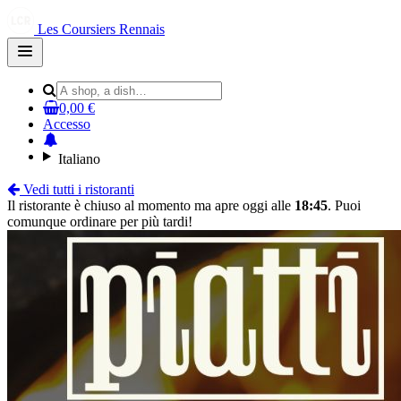
Les Coursiers Rennais
Open
main
menu
0,00 €
Accesso
Italiano
Vedi tutti i ristoranti
Il ristorante è chiuso al momento ma apre oggi alle
18:45
. Puoi
comunque ordinare per più tardi!