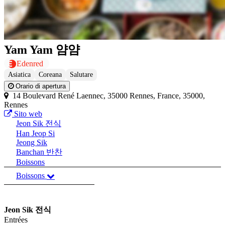
Yam Yam 얌얌
Edenred
Asiatica
Coreana
Salutare
Orario di apertura
14 Boulevard René Laennec, 35000 Rennes, France, 35000,
Rennes
Sito web
Jeon Sik 전식
Han Jeop Si
Jeong Sik
Banchan 반찬
Boissons
Boissons
Jeon Sik 전식
Entrées