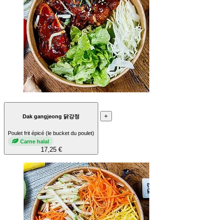
+
Dak gangjeong 닭강정
Poulet frit épicé (le bucket du poulet)
Carne halal
17,25 €