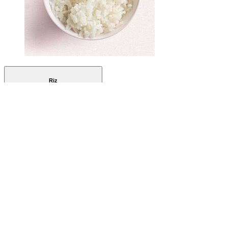
Riz
Blanc ou aux céréales
Senza glutine
Vegano
3,08 €
+
Boissons