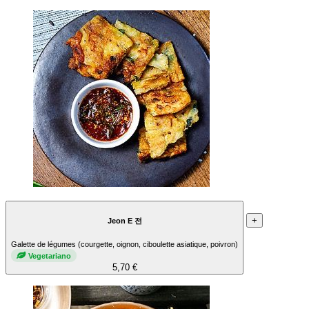
+
Jeon E 전
Galette de légumes (courgette, oignon, ciboulette asiatique, poivron)
Vegetariano
5,70 €