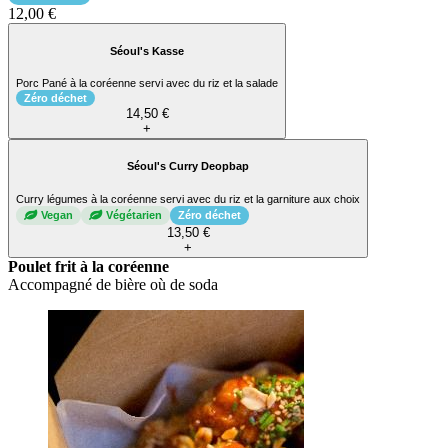
12,00 €
Séoul's Kasse
Porc Pané à la coréenne servi avec du riz et la salade
Zéro déchet
14,50 €
+
Séoul's Curry Deopbap
Curry légumes à la coréenne servi avec du riz et la garniture aux choix
Vegan
Végétarien
Zéro déchet
13,50 €
+
Poulet frit à la coréenne
Accompagné de bière où de soda