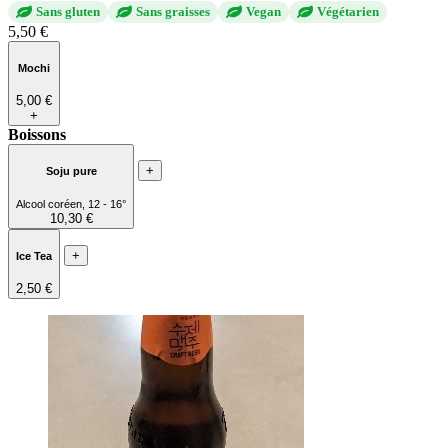
Sans gluten
Sans graisses
Vegan
Végétarien
5,50 €
Mochi
5,00 €
+
Boissons
+
Soju pure
Alcool coréen, 12 - 16°
10,30 €
+
Ice Tea
2,50 €