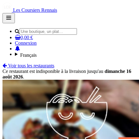
Les Coursiers Rennais
Open
main
menu
0,00 €
Connexion
Français
Voir tous les restaurants
Ce restaurant est indisponible à la livraison jusqu'au
dimanche 16
août 2026
.