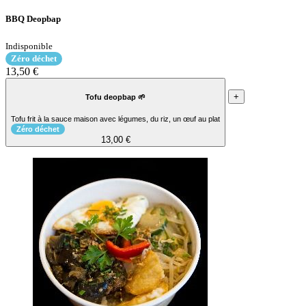
BBQ Deopbap
Indisponible
Zéro déchet
13,50 €
+
Tofu deopbap 🌱
Tofu frit à la sauce maison avec légumes, du riz, un œuf au plat
Zéro déchet
13,00 €