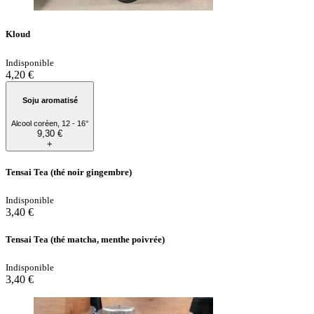
Kloud
Indisponible
4,20 €
Soju aromatisé
Alcool coréen, 12 - 16°
9,30 €
+
Tensai Tea (thé noir gingembre)
Indisponible
3,40 €
Tensai Tea (thé matcha, menthe poivrée)
Indisponible
3,40 €