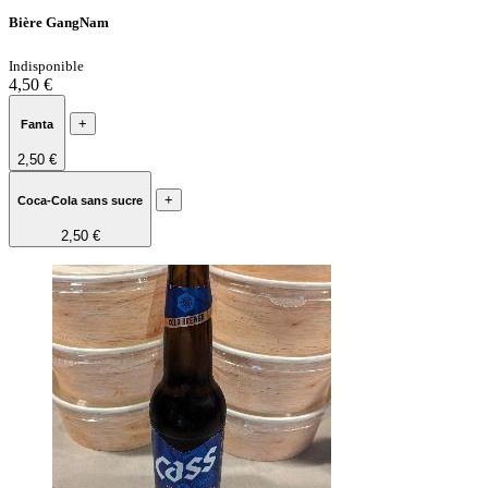
Bière GangNam
Indisponible
4,50 €
+
Fanta
2,50 €
+
Coca-Cola sans sucre
2,50 €