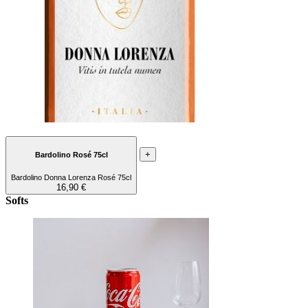
+
Bardolino Rosé 75cl
Bardolino Donna Lorenza Rosé 75cl
16,90 €
Softs