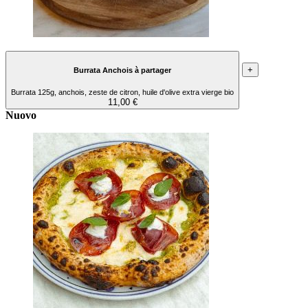
+
Burrata Anchois à partager
Burrata 125g, anchois, zeste de citron, huile d'olive extra vierge bio
11,00 €
Nuovo