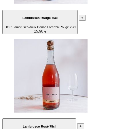
+
Lambrusco Rouge 75cl
DOC Lambrusco doux Donna Lorenza Rouge 75cl
15,90 €
+
Lambrusco Rosé 75cl