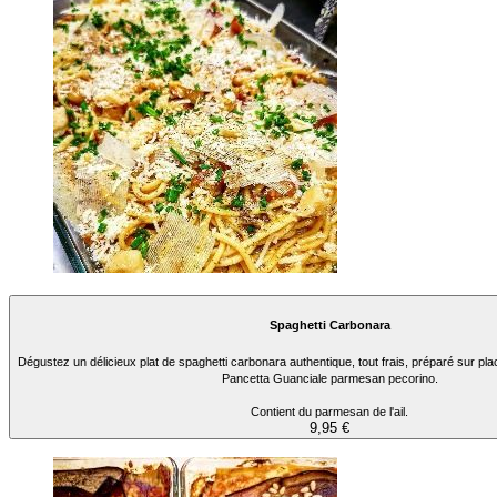
Spaghetti Carbonara
Dégustez un délicieux plat de spaghetti carbonara authentique, tout frais, préparé sur pla
Pancetta Guanciale parmesan pecorino.
Contient du parmesan de l'ail.
9,95 €